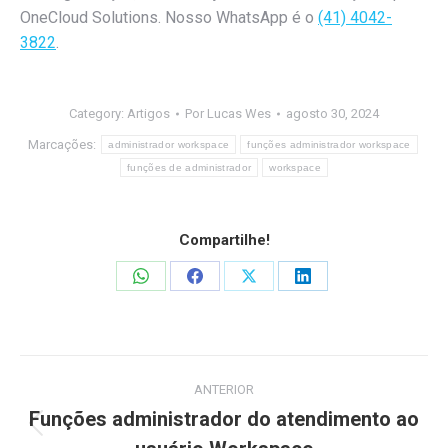
OneCloud Solutions. Nosso WhatsApp é o
(41) 4042-
3822
.
Category:
Artigos
Por
Lucas Wes
agosto 30, 2024
Marcações:
administrador workspace
funções administrador workspace
funções de administrador
workspace
Compartilhe!
Share
Share
Share
Share
on
on
on
on
WhatsApp
Facebook
X
LinkedIn
Navegação
ANTERIOR
de
Funções administrador do atendimento ao
Post