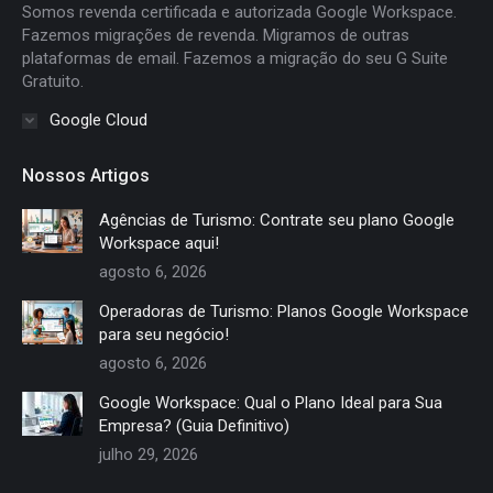
new
new
new
new
Somos revenda certificada e autorizada Google Workspace.
window
window
window
window
Fazemos migrações de revenda. Migramos de outras
plataformas de email. Fazemos a migração do seu G Suite
Gratuito.
Google Cloud
Nossos Artigos
Agências de Turismo: Contrate seu plano Google
Workspace aqui!
agosto 6, 2026
Operadoras de Turismo: Planos Google Workspace
para seu negócio!
agosto 6, 2026
Google Workspace: Qual o Plano Ideal para Sua
Empresa? (Guia Definitivo)
julho 29, 2026