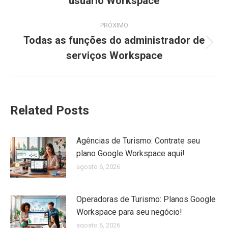
usuário Workspace
post:
anterior:
PRÓXIMO
Todas as funções do administrador de
Próximo
serviços Workspace
post:
Related Posts
Agências de Turismo: Contrate seu
plano Google Workspace aqui!
agosto 6, 2026
Operadoras de Turismo: Planos Google
Workspace para seu negócio!
agosto 6, 2026