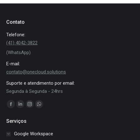
Contato
Telefone:
(41) 4042-3822
(WhatsApp)
E-mail:
contato@onecloud.solutions
Suporte e atendimento por email:
Segunda à Segunda - 24hrs
Encontre-nos em:
Facebook
Linkedin
Instagram
Whatsapp
page
page
page
page
Serviços
opens
opens
opens
opens
in
in
in
in
Google Workspace