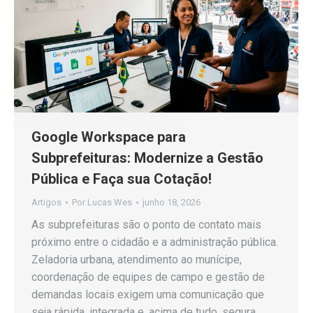
Google Workspace para
Subprefeituras: Modernize a Gestão
Pública e Faça sua Cotação!
Artigos
Por
Lucas Wes
junho 18, 2026
As subprefeituras são o ponto de contato mais
próximo entre o cidadão e a administração pública.
Zeladoria urbana, atendimento ao munícipe,
coordenação de equipes de campo e gestão de
demandas locais exigem uma comunicação que
seja rápida, integrada e, acima de tudo, segura.