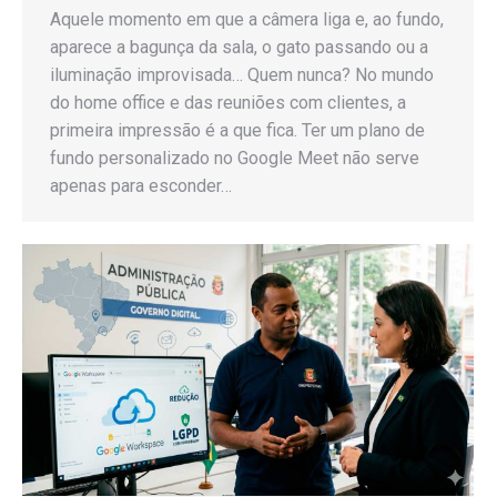
Aquele momento em que a câmera liga e, ao fundo,
aparece a bagunça da sala, o gato passando ou a
iluminação improvisada… Quem nunca? No mundo
do home office e das reuniões com clientes, a
primeira impressão é a que fica. Ter um plano de
fundo personalizado no Google Meet não serve
apenas para esconder…