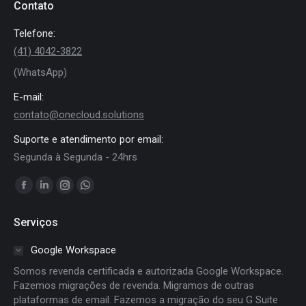
Contato
Telefone:
(41) 4042-3822
(WhatsApp)
E-mail:
contato@onecloud.solutions
Suporte e atendimento por email:
Segunda à Segunda - 24hrs
Encontre-nos em:
Facebook
Linkedin
Instagram
Whatsapp
page
page
page
page
Serviços
opens
opens
opens
opens
in
in
in
in
Google Workspace
new
new
new
new
Somos revenda certificada e autorizada Google Workspace.
window
window
window
window
Fazemos migrações de revenda. Migramos de outras
plataformas de email. Fazemos a migração do seu G Suite