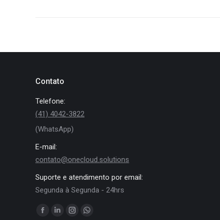
Contato
Telefone:
(41) 4042-3822
(WhatsApp)
E-mail:
contato@onecloud.solutions
Suporte e atendimento por email:
Segunda à Segunda - 24hrs
Encontre-nos em:
Facebook
Linkedin
Instagram
Whatsapp