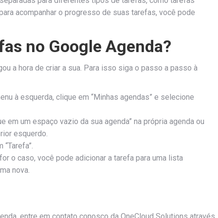
s separadas para diferentes tipos de tarefas, como tarefas
E para acompanhar o progresso de suas tarefas, você pode
refas no Google Agenda?
u a hora de criar a sua. Para isso siga o passo a passo à
menu à esquerda, clique em “Minhas agendas” e selecione
que em um espaço vazio da sua agenda” na própria agenda ou
rior esquerdo.
 “Tarefa”.
for o caso, você pode adicionar a tarefa para uma lista
uma nova.
enda, entre em contato conosco da OneCloud Solutions através