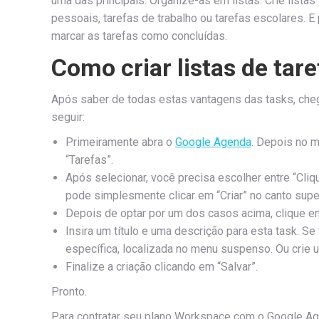
uma das principais. Organize-as em listas. Crie lista
pessoais, tarefas de trabalho ou tarefas escolares. 
marcar as tarefas como concluídas.
Como criar listas de ta
Após saber de todas estas vantagens das tasks, chego
seguir:
Primeiramente abra o
Google Agenda
. Depois no 
“Tarefas”.
Após selecionar, você precisa escolher entre “Cli
pode simplesmente clicar em “Criar” no canto supe
Depois de optar por um dos casos acima, clique em
Insira um título e uma descrição para esta task. Se 
específica, localizada no menu suspenso. Ou crie 
Finalize a criação clicando em “Salvar”.
Pronto.
Para contratar seu plano Workspace com o Google Ag