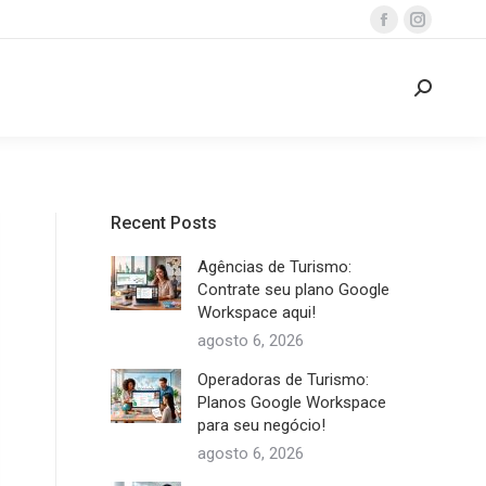
Facebook
Instagra
page
page
opens
opens
Search:
in
in
new
new
window
window
Recent Posts
Agências de Turismo:
Contrate seu plano Google
Workspace aqui!
agosto 6, 2026
Operadoras de Turismo:
Planos Google Workspace
para seu negócio!
agosto 6, 2026