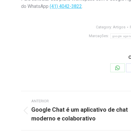
do WhatsApp
(41) 4042-3822
.
Category:
Artigos
Marcações:
google agen
C
Share
on
Whats
Navegação
ANTERIOR
de
Google Chat é um aplicativo de chat
Post
moderno e colaborativo
post:
anterior: