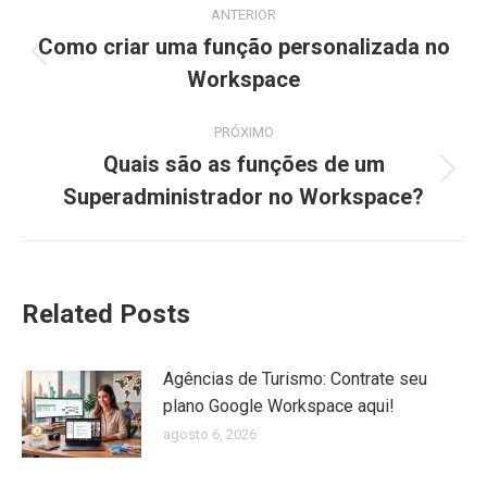
Navegação
ANTERIOR
de
Como criar uma função personalizada no
Post
Workspace
post:
anterior:
PRÓXIMO
Quais são as funções de um
Próximo
Superadministrador no Workspace?
post:
Related Posts
Agências de Turismo: Contrate seu
plano Google Workspace aqui!
agosto 6, 2026