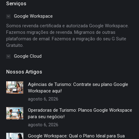
Serviços
opens
opens
opens
opens
in
in
in
in
Google Workspace
new
new
new
new
Somos revenda certificada e autorizada Google Workspace.
window
window
window
window
Fazemos migrações de revenda. Migramos de outras
plataformas de email. Fazemos a migração do seu G Suite
Gratuito.
Google Cloud
Nossos Artigos
Agências de Turismo: Contrate seu plano Google
Workspace aqui!
agosto 6, 2026
Operadoras de Turismo: Planos Google Workspace
para seu negócio!
agosto 6, 2026
Google Workspace: Qual o Plano Ideal para Sua