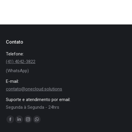
Contato
Telefone:
(41) 4042-3822
(WhatsApp)
E-mail:
contato@onecloud.solutions
Suporte e atendimento por email:
Segunda à Segunda - 24hrs
Encontre-nos em:
Facebook
Linkedin
Instagram
Whatsapp
page
page
page
page