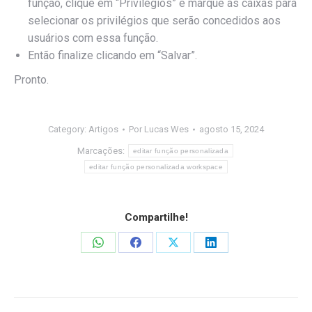
função, clique em “Privilégios” e marque as caixas para
selecionar os privilégios que serão concedidos aos
usuários com essa função.
Então finalize clicando em “Salvar”.
Pronto.
Category:
Artigos
Por
Lucas Wes
agosto 15, 2024
Marcações:
editar função personalizada
editar função personalizada workspace
Compartilhe!
Share
Share
Share
Share
on
on
on
on
WhatsApp
Facebook
X
LinkedIn