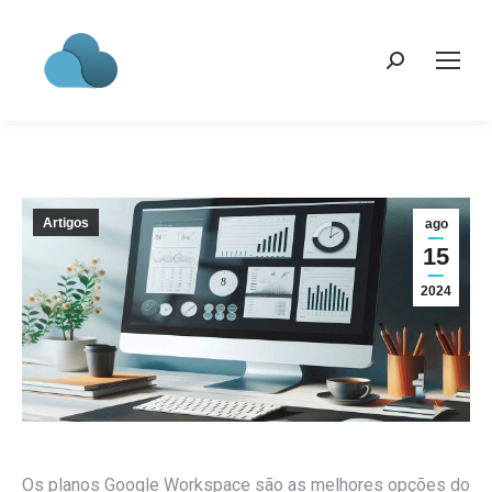
Search:
Artigos
ago
15
2024
Os planos Google Workspace são as melhores opções do