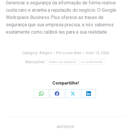
Gerenciar a segurança da informação de forma reativa
custa caro e arranha a reputação do negócio. O Google
Workspace Business Plus oferece as travas de
segurança que sua empresa precisa, e nós sabemos
exatamente como calibrá-las para a sua realidade.
Category:
Artigos
Por
Lucas Wes
maio 14, 2026
Marcações:
Dados da empresa
ex colaborador
Compartilhe!
Share
Share
Share
Share
on
on
on
on
WhatsApp
Facebook
X
LinkedIn
Navegação
ANTERIOR