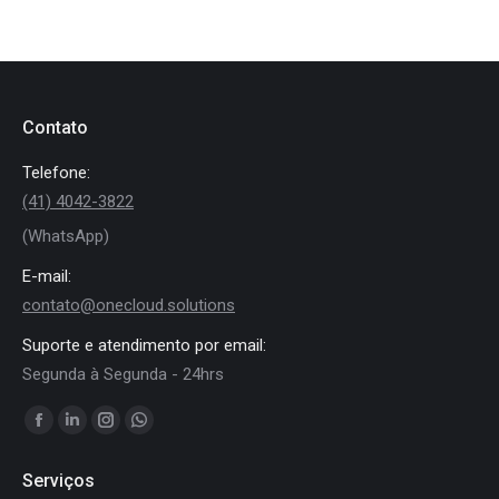
Contato
Telefone:
(41) 4042-3822
(WhatsApp)
E-mail:
contato@onecloud.solutions
Suporte e atendimento por email:
Segunda à Segunda - 24hrs
Encontre-nos em:
Facebook
Linkedin
Instagram
Whatsapp
page
page
page
page
Serviços
opens
opens
opens
opens