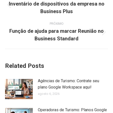
de
Inventário de dispositivos da empresa no
Post
Business Plus
post:
anterior:
PRÓXIMO
Função de ajuda para marcar Reunião no
Próximo
Business Standard
post:
Related Posts
Agências de Turismo: Contrate seu
plano Google Workspace aqui!
agosto 6, 2026
Operadoras de Turismo: Planos Google