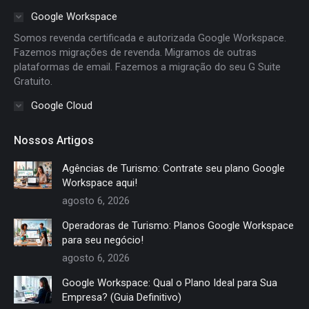
in
in
in
in
Google Workspace
new
new
new
new
Somos revenda certificada e autorizada Google Workspace.
window
window
window
window
Fazemos migrações de revenda. Migramos de outras
plataformas de email. Fazemos a migração do seu G Suite
Gratuito.
Google Cloud
Nossos Artigos
Agências de Turismo: Contrate seu plano Google
Workspace aqui!
agosto 6, 2026
Operadoras de Turismo: Planos Google Workspace
para seu negócio!
agosto 6, 2026
Google Workspace: Qual o Plano Ideal para Sua
Empresa? (Guia Definitivo)