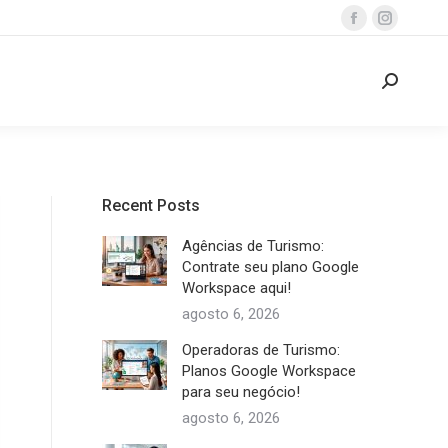
Facebook
Instagra
page
page
opens
opens
Search:
in
in
new
new
window
window
Recent Posts
Agências de Turismo:
Contrate seu plano Google
Workspace aqui!
agosto 6, 2026
Operadoras de Turismo:
Planos Google Workspace
para seu negócio!
agosto 6, 2026