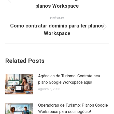
Post
planos Workspace
post:
anterior:
PRÓXIMO
Como contratar domínio para ter planos
Próximo
Workspace
post:
Related Posts
Agências de Turismo: Contrate seu
plano Google Workspace aqui!
agosto 6, 2026
Operadoras de Turismo: Planos Google
Workspace para seu negócio!