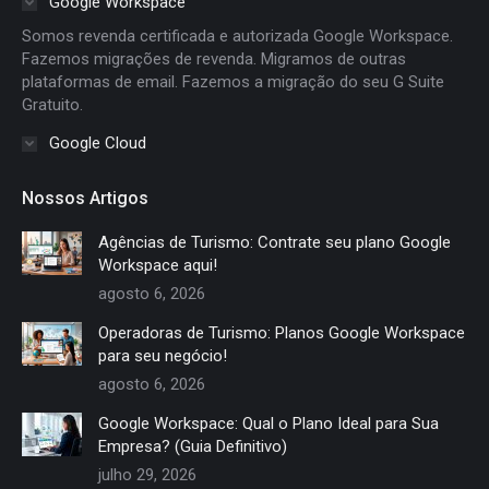
Google Workspace
new
new
new
new
Somos revenda certificada e autorizada Google Workspace.
window
window
window
window
Fazemos migrações de revenda. Migramos de outras
plataformas de email. Fazemos a migração do seu G Suite
Gratuito.
Google Cloud
Nossos Artigos
Agências de Turismo: Contrate seu plano Google
Workspace aqui!
agosto 6, 2026
Operadoras de Turismo: Planos Google Workspace
para seu negócio!
agosto 6, 2026
Google Workspace: Qual o Plano Ideal para Sua
Empresa? (Guia Definitivo)
julho 29, 2026