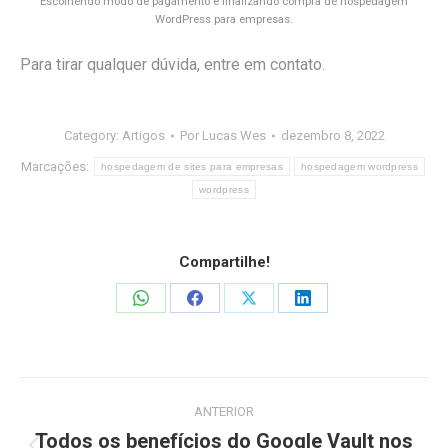
Escolhendo modo de pagamento e finalizando compra de hospedagem
WordPress para empresas.
Para tirar qualquer dúvida, entre em contato.
Category:
Artigos
Por
Lucas Wes
dezembro 8, 2022
Marcações:
hospedagem de sites para empresas
hospedagem wordpress
wordpress
Compartilhe!
Share
Share
Share
Share
on
on
on
on
WhatsApp
Facebook
X
LinkedIn
Navegação
ANTERIOR
de
Todos os benefícios do Google Vault nos