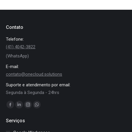
Contato
Telefone:
(41) 4042-3822
(WhatsApp)
E-mail:
contato@onecloud.solutions
Suporte e atendimento por email:
Segunda à Segunda - 24hrs
Encontre-nos em:
Facebook
Linkedin
Instagram
Whatsapp
page
page
page
page
Serviços
opens
opens
opens
opens
in
in
in
in