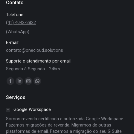
Contato
Telefone:
(41) 4042-3822
(WhatsApp)
E-mail:
contato@onecloud.solutions
Suporte e atendimento por email:
Segunda à Segunda - 24hrs
Encontre-nos em:
Facebook
Linkedin
Instagram
Whatsapp
page
page
page
page
Serviços
opens
opens
opens
opens
in
in
in
in
Google Workspace
new
new
new
new
Somos revenda certificada e autorizada Google Workspace.
window
window
window
window
Fazemos migrações de revenda. Migramos de outras
plataformas de email. Fazemos a migração do seu G Suite