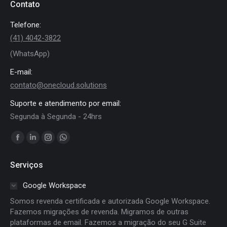
Contato
Telefone:
(41) 4042-3822
(WhatsApp)
E-mail:
contato@onecloud.solutions
Suporte e atendimento por email:
Segunda à Segunda - 24hrs
Encontre-nos em:
Facebook
Linkedin
Instagram
Whatsapp
page
page
page
page
Serviços
opens
opens
opens
opens
in
in
in
in
Google Workspace
new
new
new
new
Somos revenda certificada e autorizada Google Workspace.
window
window
window
window
Fazemos migrações de revenda. Migramos de outras
plataformas de email. Fazemos a migração do seu G Suite