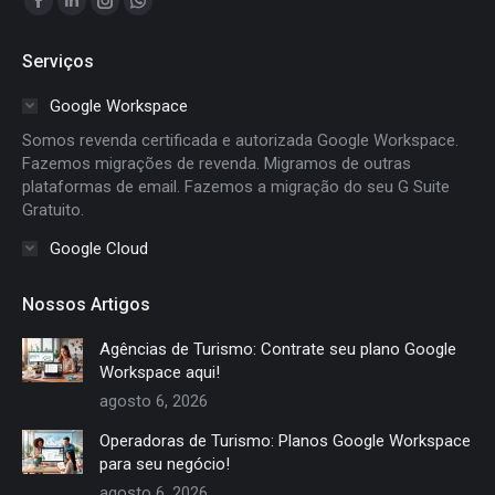
Facebook
Linkedin
Instagram
Whatsapp
page
page
page
page
Serviços
opens
opens
opens
opens
in
in
in
in
Google Workspace
new
new
new
new
Somos revenda certificada e autorizada Google Workspace.
window
window
window
window
Fazemos migrações de revenda. Migramos de outras
plataformas de email. Fazemos a migração do seu G Suite
Gratuito.
Google Cloud
Nossos Artigos
Agências de Turismo: Contrate seu plano Google
Workspace aqui!
agosto 6, 2026
Operadoras de Turismo: Planos Google Workspace
para seu negócio!
agosto 6, 2026