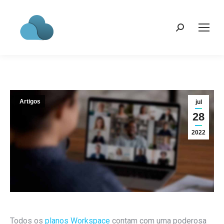
Search:
Artigos
jul
28
2022
Todos os
planos Workspace
contam com uma poderosa