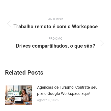
on
on
on
on
WhatsApp
Facebook
X
LinkedIn
Navegação
ANTERIOR
de
Trabalho remoto é com o Workspace
Post
anterior:
post:
PRÓXIMO
Drives compartilhados, o que são?
Próximo
post:
Related Posts
Agências de Turismo: Contrate seu
plano Google Workspace aqui!
agosto 6, 2026