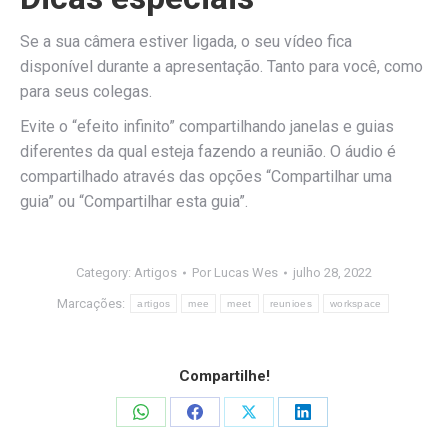
Se a sua câmera estiver ligada, o seu vídeo fica
disponível durante a apresentação. Tanto para você, como
para seus colegas.
Evite o “efeito infinito” compartilhando janelas e guias
diferentes da qual esteja fazendo a reunião. O áudio é
compartilhado através das opções “Compartilhar uma
guia” ou “Compartilhar esta guia”.
Category:
Artigos
Por
Lucas Wes
julho 28, 2022
Marcações:
artigos
mee
meet
reunioes
workspace
Compartilhe!
Share
Share
Share
Share