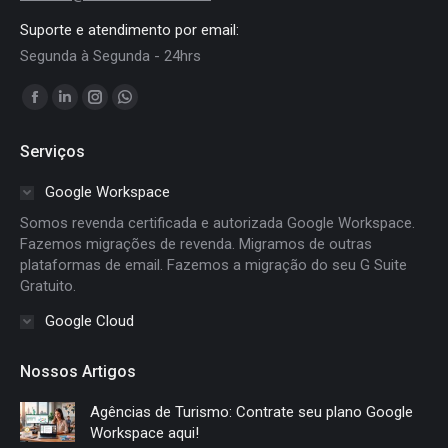
Suporte e atendimento por email:
Segunda à Segunda - 24hrs
Encontre-nos em:
Facebook
Linkedin
Instagram
Whatsapp
page
page
page
page
Serviços
opens
opens
opens
opens
in
in
in
in
Google Workspace
new
new
new
new
Somos revenda certificada e autorizada Google Workspace.
window
window
window
window
Fazemos migrações de revenda. Migramos de outras
plataformas de email. Fazemos a migração do seu G Suite
Gratuito.
Google Cloud
Nossos Artigos
Agências de Turismo: Contrate seu plano Google
Workspace aqui!