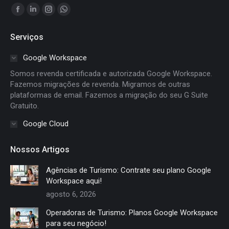
Encontre-nos em:
Facebook
Linkedin
Instagram
Whatsapp
page
page
page
page
Serviços
opens
opens
opens
opens
in
in
in
in
Google Workspace
new
new
new
new
Somos revenda certificada e autorizada Google Workspace.
window
window
window
window
Fazemos migrações de revenda. Migramos de outras
plataformas de email. Fazemos a migração do seu G Suite
Gratuito.
Google Cloud
Nossos Artigos
Agências de Turismo: Contrate seu plano Google
Workspace aqui!
agosto 6, 2026
Operadoras de Turismo: Planos Google Workspace
para seu negócio!