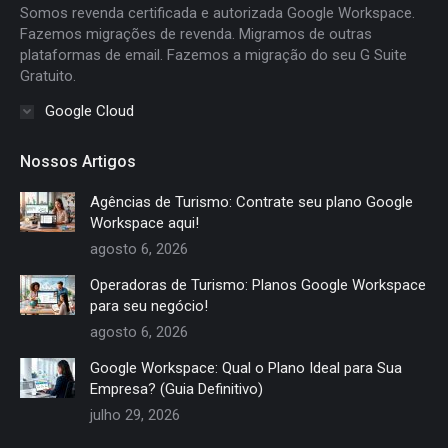
new
new
new
new
Somos revenda certificada e autorizada Google Workspace.
window
window
window
window
Fazemos migrações de revenda. Migramos de outras
plataformas de email. Fazemos a migração do seu G Suite
Gratuito.
Google Cloud
Nossos Artigos
Agências de Turismo: Contrate seu plano Google
Workspace aqui!
agosto 6, 2026
Operadoras de Turismo: Planos Google Workspace
para seu negócio!
agosto 6, 2026
Google Workspace: Qual o Plano Ideal para Sua
Empresa? (Guia Definitivo)
julho 29, 2026