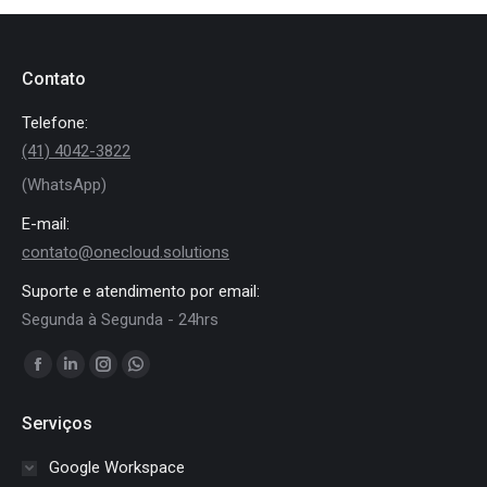
Contato
Telefone:
(41) 4042-3822
(WhatsApp)
E-mail:
contato@onecloud.solutions
Suporte e atendimento por email:
Segunda à Segunda - 24hrs
Encontre-nos em:
Facebook
Linkedin
Instagram
Whatsapp
page
page
page
page
Serviços
opens
opens
opens
opens
in
in
in
in
Google Workspace