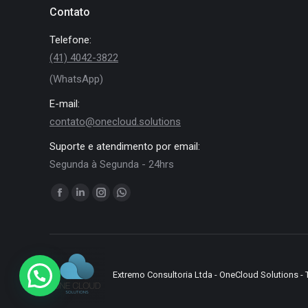
Contato
Telefone:
(41) 4042-3822
(WhatsApp)
E-mail:
contato@onecloud.solutions
Suporte e atendimento por email:
Segunda à Segunda - 24hrs
Encontre-nos em:
Facebook
Linkedin
Instagram
Whatsapp
page
page
page
page
opens
opens
opens
opens
in
in
in
in
new
new
new
new
Extremo Consultoria Ltda - OneCloud Solutions - 
window
window
window
window