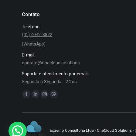
Contato
Telefone:
(41) 4042-3822
(WhatsApp)
E-mail:
contato@onecloud.solutions
Suporte e atendimento por email:
Segunda à Segunda - 24hrs
Encontre-nos em:
Facebook
Linkedin
Instagram
Whatsapp
page
page
page
page
opens
opens
opens
opens
in
in
in
in
new
new
new
new
Extremo Consultoria Ltda - OneCloud Solutions - 