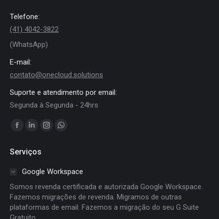
Telefone:
(41) 4042-3822
(WhatsApp)
E-mail:
contato@onecloud.solutions
Suporte e atendimento por email:
Segunda à Segunda - 24hrs
Encontre-nos em:
Facebook
Linkedin
Instagram
Whatsapp
page
page
page
page
Serviços
opens
opens
opens
opens
in
in
in
in
Google Workspace
new
new
new
new
Somos revenda certificada e autorizada Google Workspace.
window
window
window
window
Fazemos migrações de revenda. Migramos de outras
plataformas de email. Fazemos a migração do seu G Suite
Gratuito.