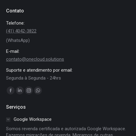
Contato
Telefone:
(41) 4042-3822
(WhatsApp)
E-mail:
contato@onecloud.solutions
Suporte e atendimento por email:
Segunda à Segunda - 24hrs
Encontre-nos em:
Facebook
Linkedin
Instagram
Whatsapp
page
page
page
page
Serviços
opens
opens
opens
opens
in
in
in
in
Google Workspace
new
new
new
new
Somos revenda certificada e autorizada Google Workspace.
window
window
window
window
Fazemos migrações de revenda. Migramos de outras