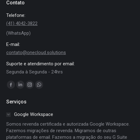
Contato
Telefone:
(41) 4042-3822
(WhatsApp)
E-mail:
contato@onecloud.solutions
Suporte e atendimento por email:
Segunda à Segunda - 24hrs
Encontre-nos em:
Facebook
Linkedin
Instagram
Whatsapp
page
page
page
page
Serviços
opens
opens
opens
opens
in
in
in
in
Google Workspace
new
new
new
new
Somos revenda certificada e autorizada Google Workspace.
window
window
window
window
Fazemos migrações de revenda. Migramos de outras
plataformas de email. Fazemos a migração do seu G Suite