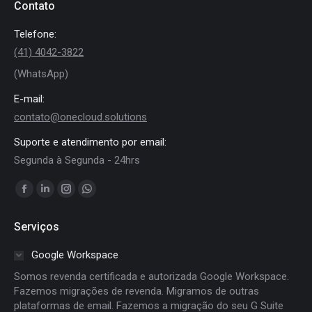
Contato
Telefone:
(41) 4042-3822
(WhatsApp)
E-mail:
contato@onecloud.solutions
Suporte e atendimento por email:
Segunda à Segunda - 24hrs
Encontre-nos em:
Facebook
Linkedin
Instagram
Whatsapp
page
page
page
page
Serviços
opens
opens
opens
opens
in
in
in
in
Google Workspace
new
new
new
new
Somos revenda certificada e autorizada Google Workspace.
window
window
window
window
Fazemos migrações de revenda. Migramos de outras
plataformas de email. Fazemos a migração do seu G Suite