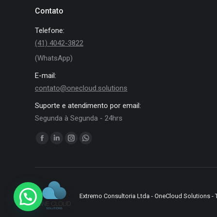
Contato
Telefone:
(41) 4042-3822
(WhatsApp)
E-mail:
contato@onecloud.solutions
Suporte e atendimento por email:
Segunda à Segunda - 24hrs
Encontre-nos em:
Facebook
Linkedin
Instagram
Whatsapp
page
page
page
page
opens
opens
opens
opens
in
in
in
in
new
new
new
new
Extremo Consultoria Ltda - OneCloud Solutions - 
window
window
window
window