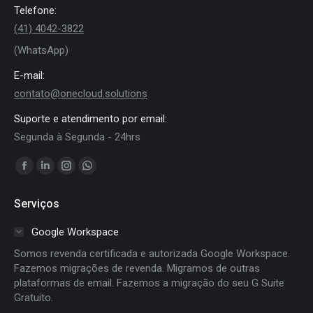
Telefone:
(41) 4042-3822
(WhatsApp)
E-mail:
contato@onecloud.solutions
Suporte e atendimento por email:
Segunda à Segunda - 24hrs
Encontre-nos em:
Facebook
Linkedin
Instagram
Whatsapp
page
page
page
page
Serviços
opens
opens
opens
opens
in
in
in
in
Google Workspace
new
new
new
new
Somos revenda certificada e autorizada Google Workspace.
window
window
window
window
Fazemos migrações de revenda. Migramos de outras
plataformas de email. Fazemos a migração do seu G Suite
Gratuito.