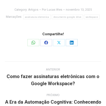
Category:
Artigos
Por
Lucas Wes
novembro 13, 2025
Marcações:
assinatura eletronica
documento google drive
workspace
Compartilhe!
Share
Share
Share
Share
on
on
on
on
WhatsApp
Facebook
X
LinkedIn
Navegação
ANTERIOR
de
Como fazer assinaturas eletrônicas com o
Post
Google Workspace?
post:
anterior:
PRÓXIMO
A Era da Automação Cognitiva: Conhecendo
Próximo