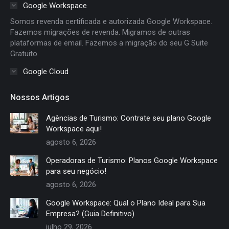
in
in
in
in
Google Workspace
new
new
new
new
Somos revenda certificada e autorizada Google Workspace.
window
window
window
window
Fazemos migrações de revenda. Migramos de outras
plataformas de email. Fazemos a migração do seu G Suite
Gratuito.
Google Cloud
Nossos Artigos
Agências de Turismo: Contrate seu plano Google
Workspace aqui!
agosto 6, 2026
Operadoras de Turismo: Planos Google Workspace
para seu negócio!
agosto 6, 2026
Google Workspace: Qual o Plano Ideal para Sua
Empresa? (Guia Definitivo)
julho 29, 2026