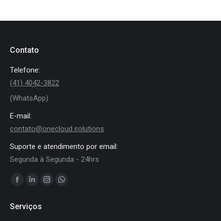
Contato
Telefone:
(41) 4042-3822
(WhatsApp)
E-mail:
contato@onecloud.solutions
Suporte e atendimento por email:
Segunda à Segunda - 24hrs
Encontre-nos em:
Facebook
Linkedin
Instagram
Whatsapp
page
page
page
page
Serviços
opens
opens
opens
opens