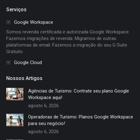
page
page
page
page
Serviços
opens
opens
opens
opens
in
in
in
in
Google Workspace
new
new
new
new
Somos revenda certificada e autorizada Google Workspace.
window
window
window
window
Fazemos migrações de revenda. Migramos de outras
plataformas de email. Fazemos a migração do seu G Suite
Gratuito.
Google Cloud
Nossos Artigos
Agências de Turismo: Contrate seu plano Google
Workspace aqui!
agosto 6, 2026
Operadoras de Turismo: Planos Google Workspace
para seu negócio!
agosto 6, 2026