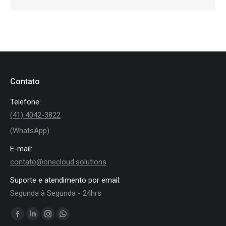
Contato
Telefone:
(41) 4042-3822
(WhatsApp)
E-mail:
contato@onecloud.solutions
Suporte e atendimento por email:
Segunda à Segunda - 24hrs
Encontre-nos em:
Facebook
Linkedin
Instagram
Whatsapp