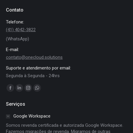
Contato
Telefone:
(41) 4042-3822
(WhatsApp)
E-mail:
contato@onecloud.solutions
Suporte e atendimento por email:
Segunda à Segunda - 24hrs
Encontre-nos em:
Facebook
Linkedin
Instagram
Whatsapp
page
page
page
page
Serviços
opens
opens
opens
opens
in
in
in
in
Google Workspace
new
new
new
new
Somos revenda certificada e autorizada Google Workspace.
window
window
window
window
Fazemos migrações de revenda. Migramos de outras