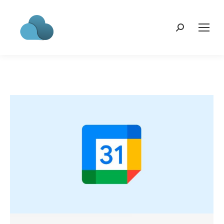
Search: