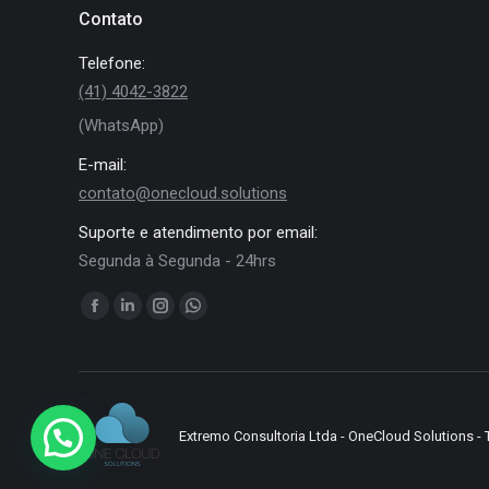
Contato
Telefone:
(41) 4042-3822
(WhatsApp)
E-mail:
contato@onecloud.solutions
Suporte e atendimento por email:
Segunda à Segunda - 24hrs
Encontre-nos em:
Facebook
Linkedin
Instagram
Whatsapp
page
page
page
page
opens
opens
opens
opens
in
in
in
in
new
new
new
new
Extremo Consultoria Ltda - OneCloud Solutions - 
window
window
window
window