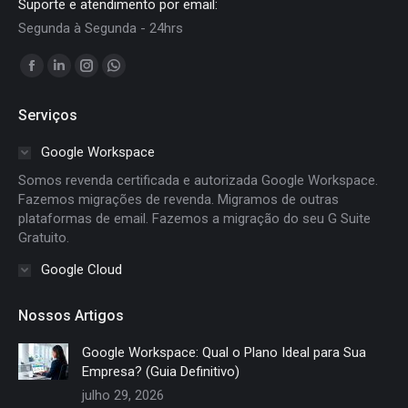
Suporte e atendimento por email:
Segunda à Segunda - 24hrs
Encontre-nos em:
Facebook
Linkedin
Instagram
Whatsapp
page
page
page
page
Serviços
opens
opens
opens
opens
in
in
in
in
Google Workspace
new
new
new
new
Somos revenda certificada e autorizada Google Workspace.
window
window
window
window
Fazemos migrações de revenda. Migramos de outras
plataformas de email. Fazemos a migração do seu G Suite
Gratuito.
Google Cloud
Nossos Artigos
Google Workspace: Qual o Plano Ideal para Sua
Empresa? (Guia Definitivo)
julho 29, 2026