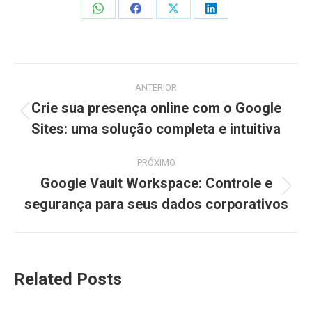
Share
Share
Share
Share
on
on
on
on
WhatsApp
Facebook
X
LinkedIn
Navegação
ANTERIOR
de
Crie sua presença online com o Google
Post
Sites: uma solução completa e intuitiva
post:
anterior:
PRÓXIMO
Google Vault Workspace: Controle e
Próximo
segurança para seus dados corporativos
post:
Related Posts