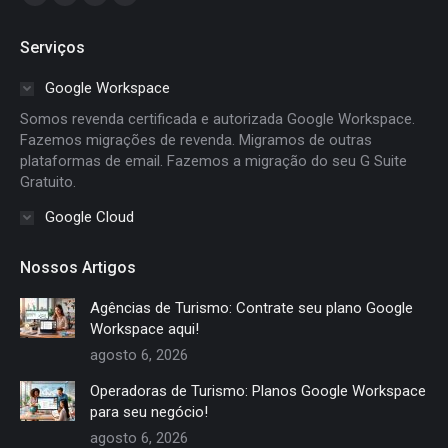
Facebook
Linkedin
Instagram
Whatsapp
page
page
page
page
Serviços
opens
opens
opens
opens
in
in
in
in
Google Workspace
new
new
new
new
Somos revenda certificada e autorizada Google Workspace.
window
window
window
window
Fazemos migrações de revenda. Migramos de outras
plataformas de email. Fazemos a migração do seu G Suite
Gratuito.
Google Cloud
Nossos Artigos
Agências de Turismo: Contrate seu plano Google
Workspace aqui!
agosto 6, 2026
Operadoras de Turismo: Planos Google Workspace
para seu negócio!
agosto 6, 2026