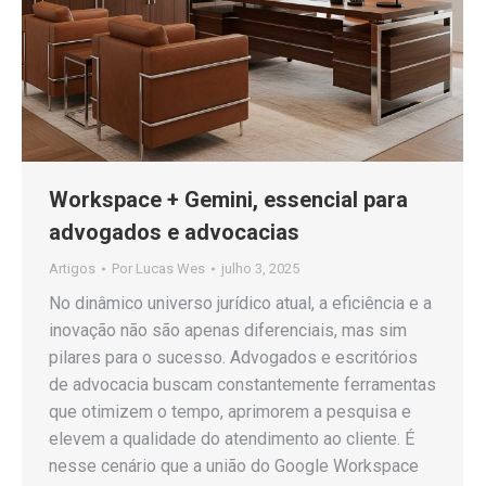
Workspace + Gemini, essencial para
advogados e advocacias
Artigos
Por
Lucas Wes
julho 3, 2025
No dinâmico universo jurídico atual, a eficiência e a
inovação não são apenas diferenciais, mas sim
pilares para o sucesso. Advogados e escritórios
de advocacia buscam constantemente ferramentas
que otimizem o tempo, aprimorem a pesquisa e
elevem a qualidade do atendimento ao cliente. É
nesse cenário que a união do Google Workspace