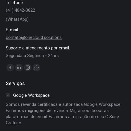
Telefone:
(41) 4042-3822
(WhatsApp)
E-mail:
contato@onecloud.solutions
Suporte e atendimento por email:
Segunda à Segunda - 24hrs
Encontre-nos em:
Facebook
Linkedin
Instagram
Whatsapp
page
page
page
page
Serviços
opens
opens
opens
opens
in
in
in
in
Google Workspace
new
new
new
new
Somos revenda certificada e autorizada Google Workspace.
window
window
window
window
Fazemos migrações de revenda. Migramos de outras
plataformas de email. Fazemos a migração do seu G Suite
Gratuito.