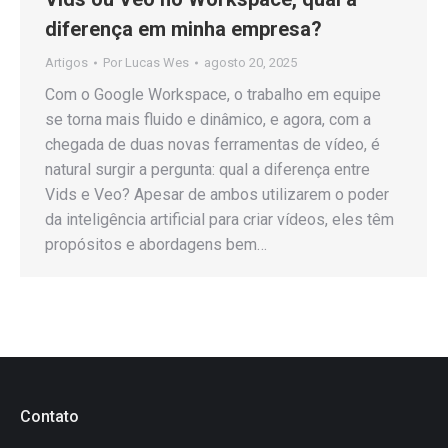
diferença em minha empresa?
Artigos
Por
Lucas Wes
agosto 20, 2025
Com o Google Workspace, o trabalho em equipe
se torna mais fluido e dinâmico, e agora, com a
chegada de duas novas ferramentas de vídeo, é
natural surgir a pergunta: qual a diferença entre
Vids e Veo? Apesar de ambos utilizarem o poder
da inteligência artificial para criar vídeos, eles têm
propósitos e abordagens bem…
Contato