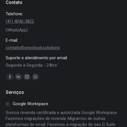
Contato
Telefone:
(41) 4042-3822
(WhatsApp)
E-mail:
contato@onecloud.solutions
Suporte e atendimento por email:
Segunda à Segunda - 24hrs
Encontre-nos em:
Facebook
Linkedin
Instagram
Whatsapp
page
page
page
page
Serviços
opens
opens
opens
opens
in
in
in
in
Google Workspace
new
new
new
new
Somos revenda certificada e autorizada Google Workspace.
window
window
window
window
Fazemos migrações de revenda. Migramos de outras
plataformas de email. Fazemos a migração do seu G Suite