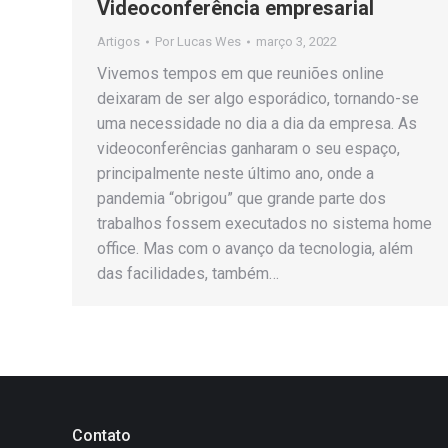
Videoconferência empresarial
Artigos
Por
Lucas Wes
março 3, 2022
Vivemos tempos em que reuniões online
deixaram de ser algo esporádico, tornando-se
uma necessidade no dia a dia da empresa. As
videoconferências ganharam o seu espaço,
principalmente neste último ano, onde a
pandemia “obrigou” que grande parte dos
trabalhos fossem executados no sistema home
office. Mas com o avanço da tecnologia, além
das facilidades, também…
Contato