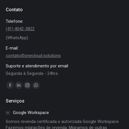
Contato
Telefone:
(41) 4042-3822
(WhatsApp)
E-mail:
contato@onecloud.solutions
Suporte e atendimento por email:
Segunda à Segunda - 24hrs
Encontre-nos em:
Facebook
Linkedin
Instagram
Whatsapp
page
page
page
page
Serviços
opens
opens
opens
opens
in
in
in
in
Google Workspace
new
new
new
new
Somos revenda certificada e autorizada Google Workspace.
window
window
window
window
Fazemos migrações de revenda. Migramos de outras