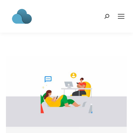
Search: