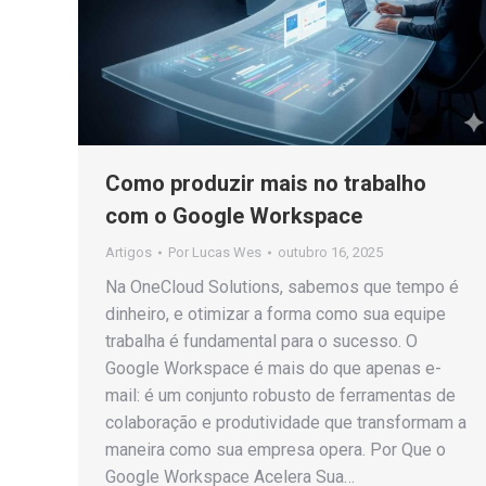
Como produzir mais no trabalho
com o Google Workspace
Artigos
Por
Lucas Wes
outubro 16, 2025
Na OneCloud Solutions, sabemos que tempo é
dinheiro, e otimizar a forma como sua equipe
trabalha é fundamental para o sucesso. O
Google Workspace é mais do que apenas e-
mail: é um conjunto robusto de ferramentas de
colaboração e produtividade que transformam a
maneira como sua empresa opera. Por Que o
Google Workspace Acelera Sua…