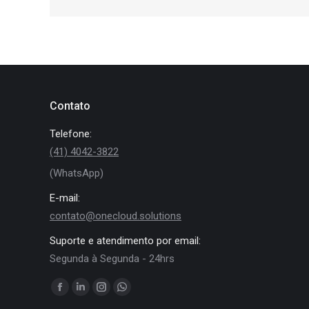
Contato
Telefone:
(41) 4042-3822
(WhatsApp)
E-mail:
contato@onecloud.solutions
Suporte e atendimento por email:
Segunda à Segunda - 24hrs
Encontre-nos em:
Facebook
Linkedin
Instagram
Whatsapp