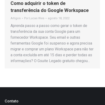
Como adquirir o token de
transferência do Google Workspace
Artigos
Por
Lucas Wes
agosto 18, 2022
Aprenda passo a passo como gerar o token de
transferência da sua conta Google para um
fornecedor Workspace. Seu email e outras
ferramentas Google foi suspenso e agora precisa
migrar e comprar um plano Workspace para não ter
a conta excluída em até 15 dias e perder todas as
informações? O Gsuite Legado gratuito chegou…
Contato