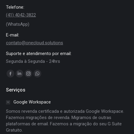
Telefone:
(41) 4042-3822
(WhatsApp)
E-mail:
contato@onecloud.solutions
Suporte e atendimento por email:
Segunda à Segunda - 24hrs
Encontre-nos em:
Facebook
Linkedin
Instagram
Whatsapp
page
page
page
page
Serviços
opens
opens
opens
opens
in
in
in
in
Google Workspace
new
new
new
new
Somos revenda certificada e autorizada Google Workspace.
window
window
window
window
Fazemos migrações de revenda. Migramos de outras
plataformas de email. Fazemos a migração do seu G Suite
Gratuito.