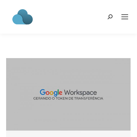
Search: