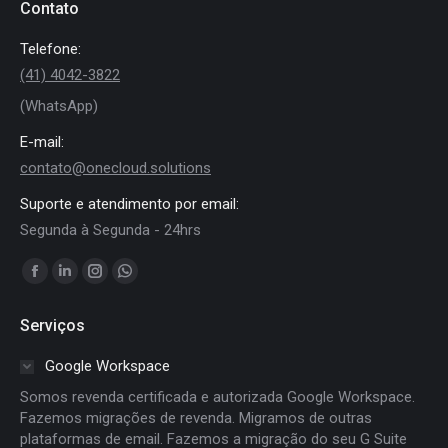
Contato
Telefone:
(41) 4042-3822
(WhatsApp)
E-mail:
contato@onecloud.solutions
Suporte e atendimento por email:
Segunda à Segunda - 24hrs
Encontre-nos em:
Facebook
Linkedin
Instagram
Whatsapp
page
page
page
page
Serviços
opens
opens
opens
opens
in
in
in
in
Google Workspace
new
new
new
new
Somos revenda certificada e autorizada Google Workspace.
window
window
window
window
Fazemos migrações de revenda. Migramos de outras
plataformas de email. Fazemos a migração do seu G Suite