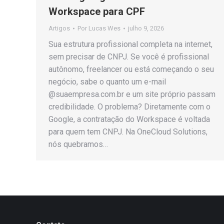
Workspace para CPF
Artigos
Por
Lucas Wes
julho 9, 2026
Sua estrutura profissional completa na internet,
sem precisar de CNPJ. Se você é profissional
autônomo, freelancer ou está começando o seu
negócio, sabe o quanto um e-mail
@suaempresa.com.br e um site próprio passam
credibilidade. O problema? Diretamente com o
Google, a contratação do Workspace é voltada
para quem tem CNPJ. Na OneCloud Solutions,
nós quebramos…