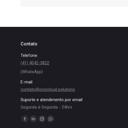
Contato
Telefone:
(41) 4042-3822
(WhatsApp)
E-mail:
contato@onecloud.solutions
Suporte e atendimento por email:
Segunda à Segunda - 24hrs
Encontre-nos em:
Facebook
Linkedin
Instagram
Whatsapp