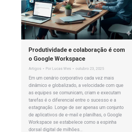
Produtividade e colaboração é com
o Google Workspace
Artigos
Por
Lucas Wes
outubro 23, 2025
Em um cenário corporativo cada vez mais
dinâmico e globalizado, a velocidade com que
as equipes se comunicam, criam e executam
tarefas é o diferencial entre o sucesso e a
estagnação. Longe de ser apenas um conjunto
de aplicativos de e-mail e planilhas, o Google
Workspace se estabelece como a espinha
dorsal digital de milhões…