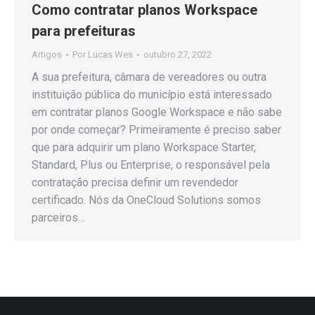
Como contratar planos Workspace
para prefeituras
Artigos
Por
Lucas Wes
outubro 27, 2022
A sua prefeitura, câmara de vereadores ou outra
instituição pública do município está interessado
em contratar planos Google Workspace e não sabe
por onde começar? Primeiramente é preciso saber
que para adquirir um plano Workspace Starter,
Standard, Plus ou Enterprise, o responsável pela
contratação precisa definir um revendedor
certificado. Nós da OneCloud Solutions somos
parceiros…