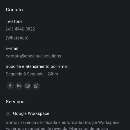
Contato
Telefone:
(41) 4042-3822
(WhatsApp)
E-mail:
contato@onecloud.solutions
Suporte e atendimento por email:
Segunda à Segunda - 24hrs
Encontre-nos em:
Facebook
Linkedin
Instagram
Whatsapp
page
page
page
page
Serviços
opens
opens
opens
opens
in
in
in
in
Google Workspace
new
new
new
new
Somos revenda certificada e autorizada Google Workspace.
window
window
window
window
Fazemos migrações de revenda. Migramos de outras