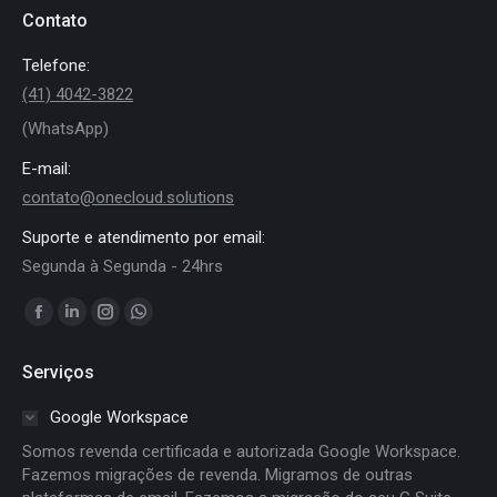
Contato
Telefone:
(41) 4042-3822
(WhatsApp)
E-mail:
contato@onecloud.solutions
Suporte e atendimento por email:
Segunda à Segunda - 24hrs
Encontre-nos em:
Facebook
Linkedin
Instagram
Whatsapp
page
page
page
page
Serviços
opens
opens
opens
opens
in
in
in
in
Google Workspace
new
new
new
new
Somos revenda certificada e autorizada Google Workspace.
window
window
window
window
Fazemos migrações de revenda. Migramos de outras