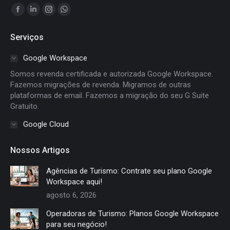
Encontre-nos em:
Facebook
Linkedin
Instagram
Whatsapp
page
page
page
page
Serviços
opens
opens
opens
opens
in
in
in
in
Google Workspace
new
new
new
new
Somos revenda certificada e autorizada Google Workspace.
window
window
window
window
Fazemos migrações de revenda. Migramos de outras
plataformas de email. Fazemos a migração do seu G Suite
Gratuito.
Google Cloud
Nossos Artigos
Agências de Turismo: Contrate seu plano Google
Workspace aqui!
agosto 6, 2026
Operadoras de Turismo: Planos Google Workspace
para seu negócio!