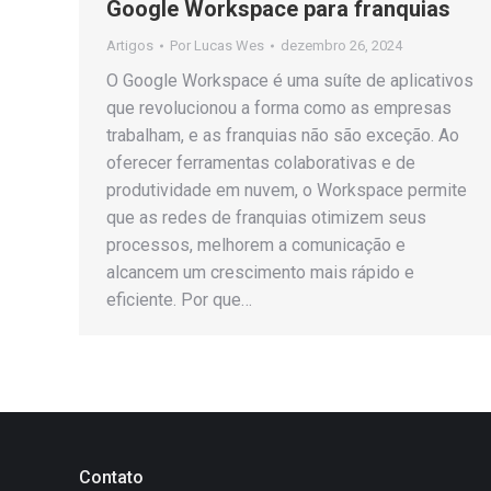
Google Workspace para franquias
Artigos
Por
Lucas Wes
dezembro 26, 2024
O Google Workspace é uma suíte de aplicativos
que revolucionou a forma como as empresas
trabalham, e as franquias não são exceção. Ao
oferecer ferramentas colaborativas e de
produtividade em nuvem, o Workspace permite
que as redes de franquias otimizem seus
processos, melhorem a comunicação e
alcancem um crescimento mais rápido e
eficiente. Por que…
Contato