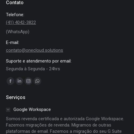
Contato
Telefone:
(41) 4042-3822
(WhatsApp)
E-mail:
contato@onecloud.solutions
Suporte e atendimento por email:
Segunda à Segunda - 24hrs
Encontre-nos em:
Facebook
Linkedin
Instagram
Whatsapp
page
page
page
page
Serviços
opens
opens
opens
opens
in
in
in
in
Google Workspace
new
new
new
new
Somos revenda certificada e autorizada Google Workspace.
window
window
window
window
Fazemos migrações de revenda. Migramos de outras
plataformas de email. Fazemos a migração do seu G Suite