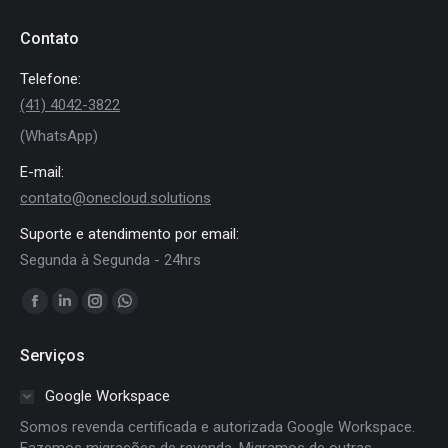
Contato
Telefone:
(41) 4042-3822
(WhatsApp)
E-mail:
contato@onecloud.solutions
Suporte e atendimento por email:
Segunda à Segunda - 24hrs
Encontre-nos em:
Facebook
Linkedin
Instagram
Whatsapp
page
page
page
page
Serviços
opens
opens
opens
opens
in
in
in
in
Google Workspace
new
new
new
new
Somos revenda certificada e autorizada Google Workspace.
window
window
window
window