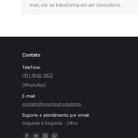
mail, ele se transforma em um consultório…
Contato
Telefone:
(41) 4042-3822
(WhatsApp)
E-mail:
contato@onecloud.solutions
Suporte e atendimento por email:
Segunda à Segunda - 24hrs
Encontre-nos em: