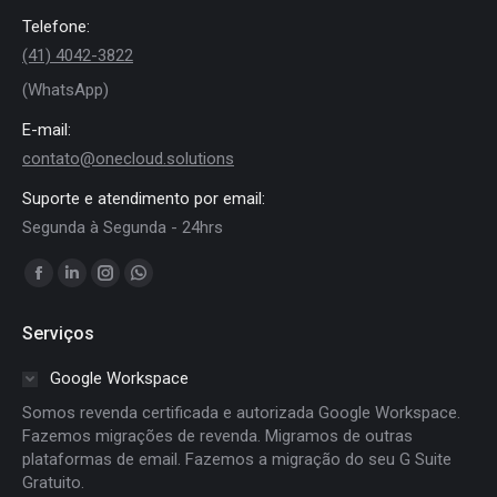
Telefone:
(41) 4042-3822
(WhatsApp)
E-mail:
contato@onecloud.solutions
Suporte e atendimento por email:
Segunda à Segunda - 24hrs
Encontre-nos em:
Facebook
Linkedin
Instagram
Whatsapp
page
page
page
page
Serviços
opens
opens
opens
opens
in
in
in
in
Google Workspace
new
new
new
new
Somos revenda certificada e autorizada Google Workspace.
window
window
window
window
Fazemos migrações de revenda. Migramos de outras
plataformas de email. Fazemos a migração do seu G Suite
Gratuito.