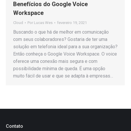
Benefícios do Google Voice
Workspace
Cloud
Por
Lucas Wes
fevereiro 19, 2021
Buscando o que há de melhor em comunicação
com seus colaboradores? Gostaria de ter uma
solução em telefonia ideal para a sua organização?
Então conheça o Google Voice Workspace. O voice
oferece uma conexão mais segura e com
possibilidade mínima de queda. É uma opção
muito fácil de usar e que se adapta à empresas…
Contato