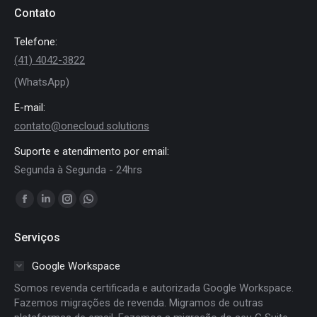
Contato
Telefone:
(41) 4042-3822
(WhatsApp)
E-mail:
contato@onecloud.solutions
Suporte e atendimento por email:
Segunda à Segunda - 24hrs
Encontre-nos em:
Facebook
Linkedin
Instagram
Whatsapp
page
page
page
page
Serviços
opens
opens
opens
opens
in
in
in
in
Google Workspace
new
new
new
new
Somos revenda certificada e autorizada Google Workspace.
window
window
window
window
Fazemos migrações de revenda. Migramos de outras