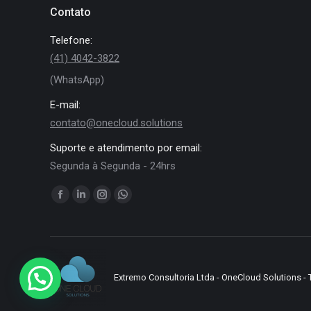
Contato
Telefone:
(41) 4042-3822
(WhatsApp)
E-mail:
contato@onecloud.solutions
Suporte e atendimento por email:
Segunda à Segunda - 24hrs
Encontre-nos em:
Facebook
Linkedin
Instagram
Whatsapp
page
page
page
page
opens
opens
opens
opens
in
in
in
in
new
new
new
new
Extremo Consultoria Ltda - OneCloud Solutions - 
window
window
window
window