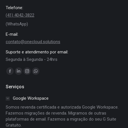
Telefone:
(41) 4042-3822
(WhatsApp)
E-mail:
contato@onecloud.solutions
Suporte e atendimento por email:
Segunda à Segunda - 24hrs
Encontre-nos em:
Facebook
Linkedin
Instagram
Whatsapp
page
page
page
page
Serviços
opens
opens
opens
opens
in
in
in
in
Google Workspace
new
new
new
new
Somos revenda certificada e autorizada Google Workspace.
window
window
window
window
Fazemos migrações de revenda. Migramos de outras
plataformas de email. Fazemos a migração do seu G Suite
Gratuito.