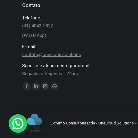
Contato
Telefone:
(41) 4042-3822
(WhatsApp)
E-mail:
contato@onecloud.solutions
Suporte e atendimento por email:
Segunda à Segunda - 24hrs
Encontre-nos em:
Facebook
Linkedin
Instagram
Whatsapp
page
page
page
page
opens
opens
opens
opens
in
in
in
in
new
new
new
new
Extremo Consultoria Ltda - OneCloud Solutions - 
window
window
window
window