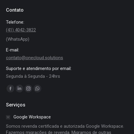
Contato
Telefone:
(41) 4042-3822
(WhatsApp)
E-mail:
contato@onecloud.solutions
Suporte e atendimento por email:
Segunda à Segunda - 24hrs
Encontre-nos em:
Facebook
Linkedin
Instagram
Whatsapp
page
page
page
page
Serviços
opens
opens
opens
opens
in
in
in
in
Google Workspace
new
new
new
new
Somos revenda certificada e autorizada Google Workspace.
window
window
window
window
Fazemos migrações de revenda. Migramos de outras