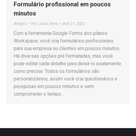
Formulário profissional em poucos
minutos
Artigos
Por
Lucas Wes
abril 21, 2022
Com a ferramenta Google Forms dos planos
Workspace, você cria formulários profissionais
para sua empresa ou clientes em poucos minutos.
Há diversas opções pré formatadas, mas você
pode editar cada detalhe para deixá-lo exatamente
como precisa. Todos os formulários são
personalizáveis, assim você cria questionários e
pesquisas em poucos minutos e sem
comprometer o tempo…