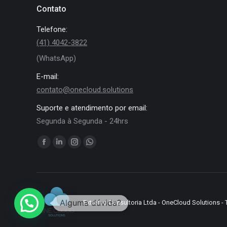
Contato
Telefone:
(41) 4042-3822
(WhatsApp)
E-mail:
contato@onecloud.solutions
Suporte e atendimento por email:
Segunda à Segunda - 24hrs
Encontre-nos em:
Facebook
Linkedin
Instagram
Whatsapp
page
page
page
page
opens
opens
opens
opens
in
in
in
in
new
new
new
new
Alguma dúvida?
Extremo Consultoria Ltda - OneCloud Solutions - 
window
window
window
window